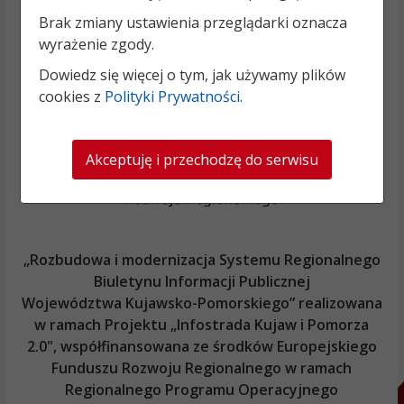
Brak zmiany ustawienia przeglądarki oznacza
wyrażenie zgody.
Dowiedz się więcej o tym, jak używamy plików
cookies z
Polityki Prywatności
.
Akceptuję i przechodzę do serwisu
„Rozbudowa i modernizacja Systemu Regionalnego
Biuletynu Informacji Publicznej
Województwa Kujawsko-Pomorskiego
” realizowana
w ramach Projektu „Infostrada Kujaw i Pomorza
2.0", współfinansowana ze środków Europejskiego
Funduszu Rozwoju Regionalnego w ramach
Regionalnego Programu Operacyjnego