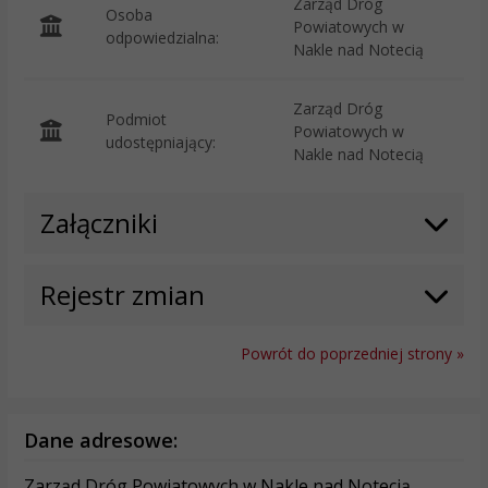
Zarząd Dróg
Osoba
Powiatowych w
odpowiedzialna:
Nakle nad Notecią
Zarząd Dróg
Podmiot
Powiatowych w
O
udostępniający:
Nakle nad Notecią
Załączniki
Rejestr zmian
Powrót do poprzedniej strony »
Dane adresowe:
Zarząd Dróg Powiatowych w Nakle nad Notecią