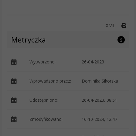
Druk
XML
Metryczka
Wytworzono:
26-04-2023
p
Wprowadzono przez:
Dominika Sikorska
Udostępniono:
26-04-2023, 08:51
Zmodyfikowano:
16-10-2024, 12:47
p